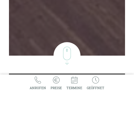
AM
VICE
ANRUFEN
PREISE
TERMINE
GEÖFFNET
ISE
TINGS
DIO